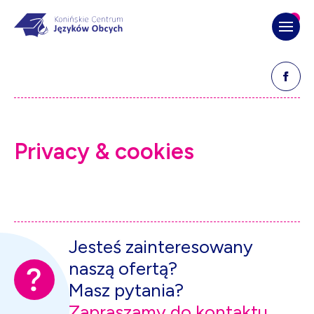
Opens 
P
r
i
v
a
c
y
&
c
o
o
k
i
e
s
Jesteś zainteresowany
naszą ofertą?
Masz pytania?
Zapraszamy do kontaktu.