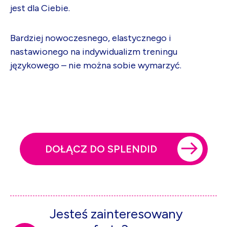
jest dla Ciebie.
Bardziej nowoczesnego, elastycznego i
nastawionego na indywidualizm treningu
językowego – nie można sobie wymarzyć.
DOŁĄCZ DO SPLENDID
OPENS LINK IN A NEW CART.
Jesteś zainteresowany