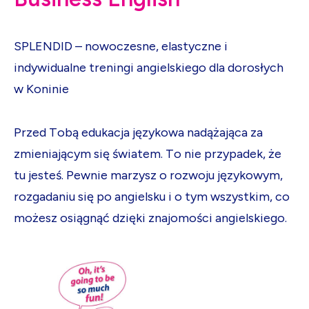
S
P
L
E
N
D
I
D
–
n
o
w
o
c
z
e
s
n
e
,
e
l
a
s
t
y
c
z
n
e
i
i
n
d
y
w
i
d
u
a
l
n
e
t
r
e
n
i
n
g
i
a
n
g
i
e
l
s
k
i
e
g
o
d
l
a
d
o
r
o
s
ł
y
c
h
w
K
o
n
i
n
i
e
P
r
z
e
d
T
o
b
ą
e
d
u
k
a
c
j
a
j
ę
z
y
k
o
w
a
n
a
d
ą
ż
a
j
ą
c
a
z
a
z
m
i
e
n
i
a
j
ą
c
y
m
s
i
ę
ś
w
i
a
t
e
m
.
T
o
n
i
e
p
r
z
y
p
a
d
e
k
,
ż
e
t
u
j
e
s
t
e
ś
.
P
e
w
n
i
e
m
a
r
z
y
s
z
o
r
o
z
w
o
j
u
j
ę
z
y
k
o
w
y
m
,
r
o
z
g
a
d
a
n
i
u
s
i
ę
p
o
a
n
g
i
e
l
s
k
u
i
o
t
y
m
w
s
z
y
s
t
k
i
m
,
c
o
m
o
ż
e
s
z
o
s
i
ą
g
n
ą
ć
d
z
i
ę
k
i
z
n
a
j
o
m
o
ś
c
i
a
n
g
i
e
l
s
k
i
e
g
o
.