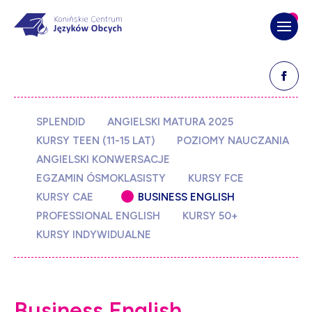
Opens 
SPLENDID
ANGIELSKI MATURA 2025
KURSY TEEN (11-15 LAT)
POZIOMY NAUCZANIA
ANGIELSKI KONWERSACJE
EGZAMIN ÓSMOKLASISTY
KURSY FCE
KURSY CAE
BUSINESS ENGLISH
PROFESSIONAL ENGLISH
KURSY 50+
KURSY INDYWIDUALNE
B
u
s
i
n
e
s
s
E
n
g
l
i
s
h